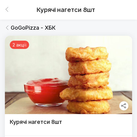
Курячі нагетси 8шт
GoGoPizza - ХБК
2 акції
Курячі нагетси 8шт