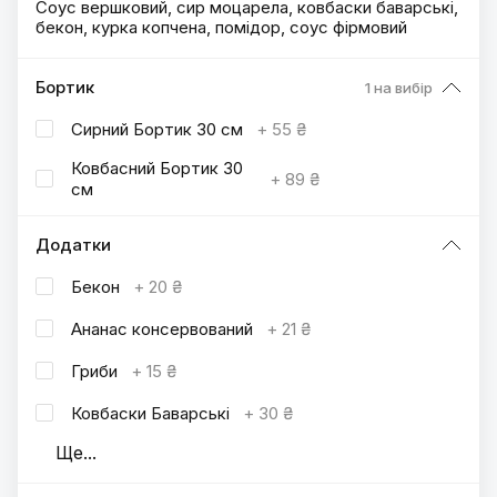
Соус вершковий, сир моцарела, ковбаски баварські,
бекон, курка копчена, помідор, соус фірмовий
Бортик
1 на вибір
Сирний Бортик 30 см
+
55 ₴
Ковбасний Бортик 30
+
89 ₴
см
Додатки
Бекон
+
20 ₴
Ананас консервований
+
21 ₴
Гриби
+
15 ₴
Ковбаски Баварські
+
30 ₴
Ще
...