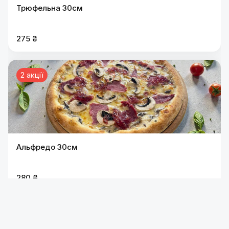
Трюфельна 30см
275 ₴
2 акції
Альфредо 30см
280 ₴
2 акції