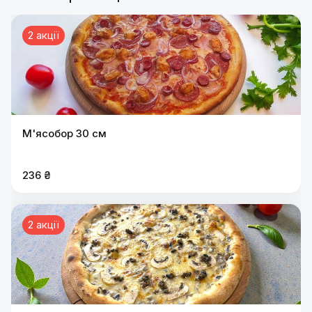
2 акції
М'ясобор 30 см
236 ₴
2 акції