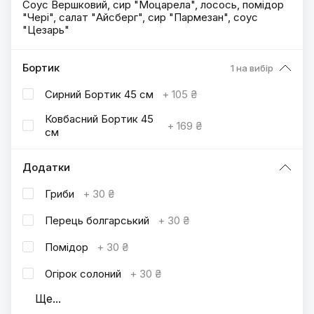
Соус Вершковий, сир "Моцарела", лосось, помідор
"Чері", салат "Айсберг", сир "Пармезан", соус
"Цезарь"
Бортик
1 на вибір
Сирний Бортик 45 см
+
105 ₴
Ковбасний Бортик 45
+
169 ₴
см
Додатки
Гриби
+
30 ₴
Перець болгарський
+
30 ₴
Помідор
+
30 ₴
Огірок солоний
+
30 ₴
Ще
...