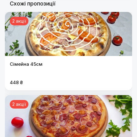
Схожі пропозиції
2 акції
Сімейна 45см
448 ₴
2 акції