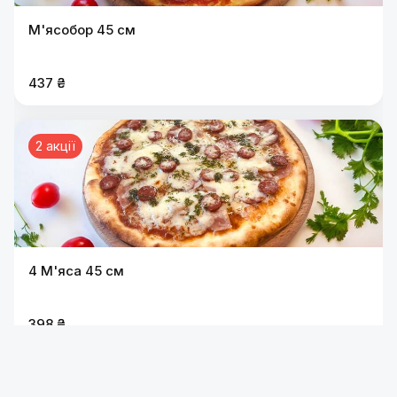
М'ясобор 45 см
437 ₴
2 акції
4 М'яса 45 см
398 ₴
2 акції