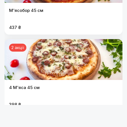
М'ясобор 45 см
437 ₴
2 акції
4 М'яса 45 см
398 ₴
2 акції