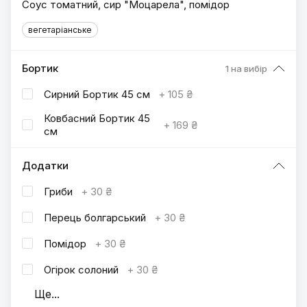
Соус томатний, сир "Моцарела", помідор
вегетаріанське
Бортик
1 на вибір
Сирний Бортик 45 см
+
105 ₴
Ковбасний Бортик 45
+
169 ₴
см
Додатки
Гриби
+
30 ₴
Перець болгарський
+
30 ₴
Помідор
+
30 ₴
Огірок солоний
+
30 ₴
Ще
...