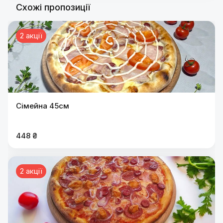
Схожі пропозиції
2 акції
Сімейна 45см
448 ₴
2 акції