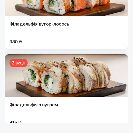
Філадельфія вугор-лосось
380 ₴
2 акції
Філадельфія з вугрем
415 ₴