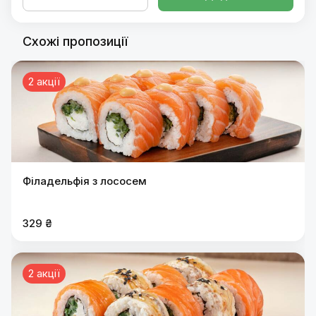
Схожі пропозиції
2 акції
Філадельфія з лососем
329 ₴
2 акції