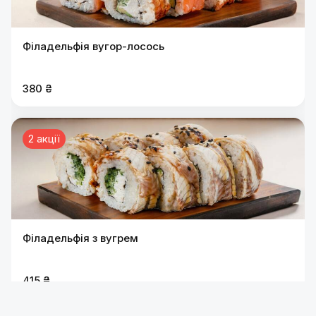
Філадельфія вугор-лосось
380 ₴
2 акції
Філадельфія з вугрем
415 ₴