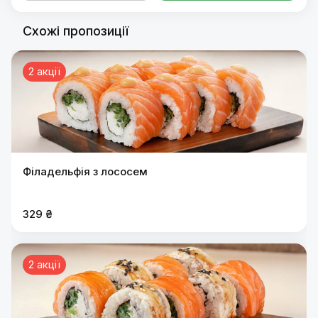
Схожі пропозиції
2 акції
Філадельфія з лососем
329 ₴
2 акції