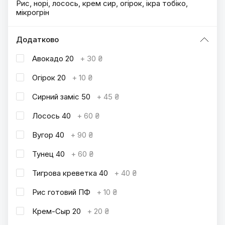
Рис, норі, лосось, крем сир, огірок, ікра тобіко,
мікрогрін
Додатково
Авокадо 20
+
30 ₴
Огірок 20
+
10 ₴
Сирний заміс 50
+
45 ₴
Лосось 40
+
60 ₴
Вугор 40
+
90 ₴
Тунец 40
+
60 ₴
Тигрова креветка 40
+
40 ₴
Рис готовий ПФ
+
10 ₴
Крем-Сыр 20
+
20 ₴