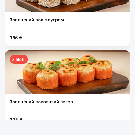
Запечений рол з вугрем
386 ₴
2 акції
Запечений соковитий вугор
295 ₴