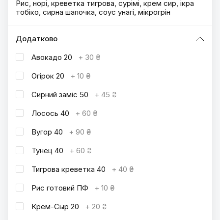
Рис, норі, креветка тигрова, сурімі, крем сир, ікра
тобіко, сирна шапочка, соус унагі, мікрогрін
Додатково
Авокадо 20
+
30 ₴
Огірок 20
+
10 ₴
Сирний заміс 50
+
45 ₴
Лосось 40
+
60 ₴
Вугор 40
+
90 ₴
Тунец 40
+
60 ₴
Тигрова креветка 40
+
40 ₴
Рис готовий ПФ
+
10 ₴
Крем-Сыр 20
+
20 ₴