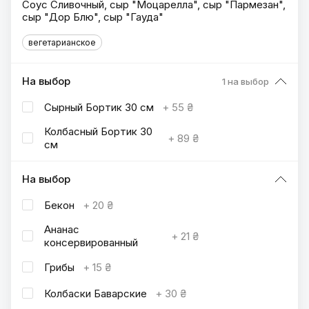
Соус Сливочный, сыр "Моцарелла", сыр "Пармезан",
сыр "Дор Блю", сыр "Гауда"
вегетарианское
На выбор
1 на выбор
Сырный Бортик 30 см
+
55 ₴
Колбасный Бортик 30
+
89 ₴
см
На выбор
Бекон
+
20 ₴
Ананас
+
21 ₴
консервированный
Грибы
+
15 ₴
Колбаски Баварские
+
30 ₴