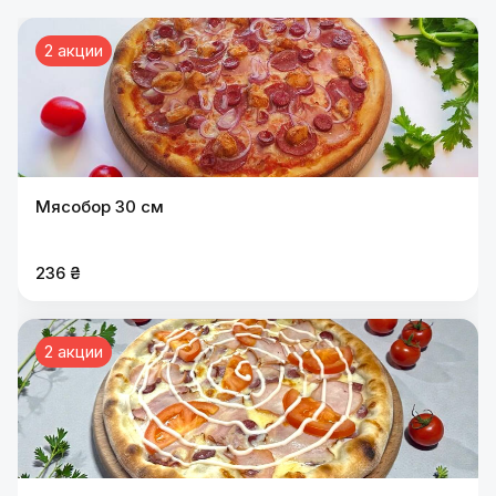
2 акции
Мясобор 30 см
236 ₴
2 акции