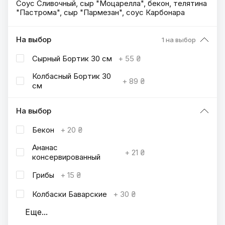
Соус Сливочный, сыр "Моцарелла", бекон, телятина
"Пастрома", сыр "Пармезан", соус Карбонара
На выбор
1 на выбор
Сырный Бортик 30 см
+
55 ₴
Колбасный Бортик 30
+
89 ₴
см
На выбор
Бекон
+
20 ₴
Ананас
+
21 ₴
консервированный
Грибы
+
15 ₴
Колбаски Баварские
+
30 ₴
Еще
...