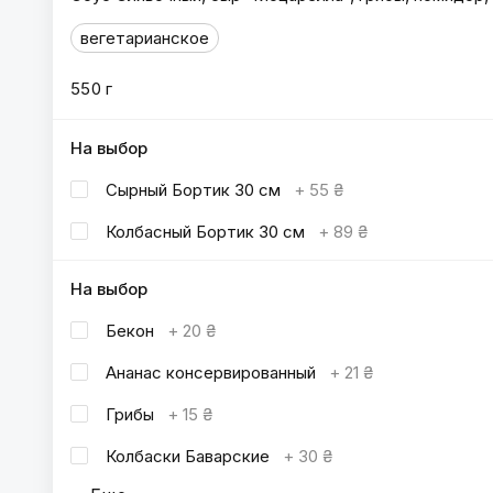
вегетарианское
550 г
На выбор
Сырный Бортик 30 см
+
55 ₴
Колбасный Бортик 30 см
+
89 ₴
На выбор
Бекон
+
20 ₴
Ананас консервированный
+
21 ₴
Грибы
+
15 ₴
Колбаски Баварские
+
30 ₴