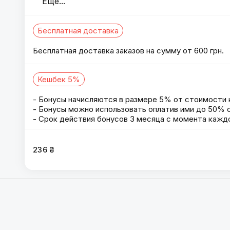
Еще
...
Бесплатная доставка
Бесплатная доставка заказов на сумму от 600 грн.
Кешбек 5%
- Бонусы начисляются в размере 5% от стоимости 
- Бонусы можно использовать оплатив ими до 50% о
- Срок действия бонусов 3 месяца с момента каждо
236 ₴
Пицца 30см
:
Мясобор 30 см
,
Семейная 30см
,
Трюфель
Жульен 30 см
,
Пепперони 30 см
,
Цезарь с лососем 30
Греческая 30 см
,
Чизбургер 30 см
,
Грибная 30см
,
Гава
Шинка Сыр Грибы 30 см