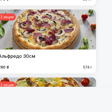
2 акции
Альфредо 30см
280 ₴
574 г
2 акции
м
,
4 Сыра 30 см
,
Чикен Чиз 30см
,
4 Мяса 30 см
,
 курицей 30 см
,
Милано 30см
,
Инферно 30 см 🌶
,
анчетта 30 см
,
Маргарита 30 см
,
Балыковая 30 см
,