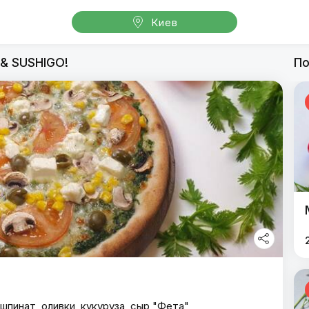
Киев
oGoPizza & SUSHIGO!
 & SUSHIGO!
По
GoGoPizza & SUSHIGO!
шпинат, оливки, кукуруза, сыр "Фета"