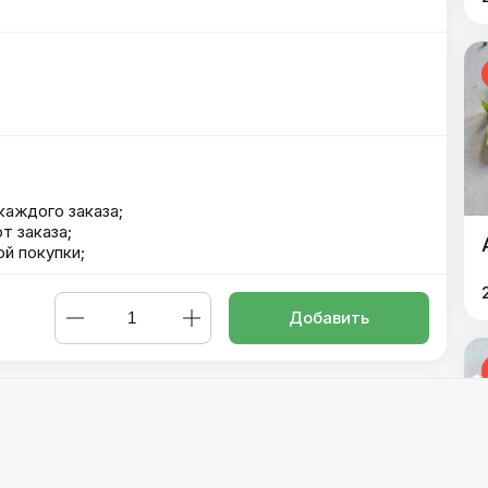
каждого заказа;
т заказа;
й покупки;
Добавить
ная 30см
,
Альфредо 30см
,
Биг Тейсти 30см
,
Карбонара 30 с
 см
,
Груша Дор Блю 30 см
,
Сырный цыпленок 30 см
,
Цезарь с
йская 30 см
,
3 Сыра 30 см
,
Франческа 30 см
,
Техас 30 см
,
,
П