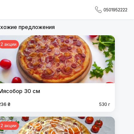
0501952222
хожие предложения
2 акции
Мясобор 30 см
236 ₴
530 г
2 акции