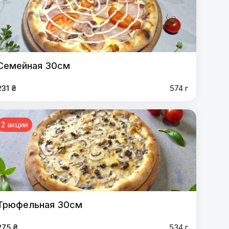
Семейная 30см
231 ₴
574 г
2 акции
Трюфельная 30см
275 ₴
534 г