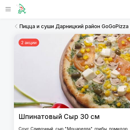
Пицца и суши Дарницкий район G
Пицца 30см
Пицца и суши Дарницкий район GoGoPizza
2 акции
Пицца и суши Дарницкий район 
Шпинатовый Сыр 30 см
Соус Сливочный, сыр "Моцарелла", грибы, помидор, 