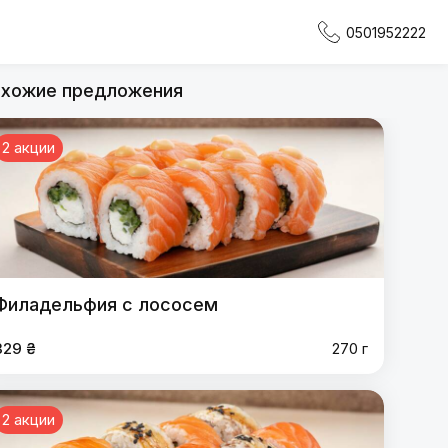
0501952222
хожие предложения
2 акции
Филадельфия с лососем
329 ₴
270 г
2 акции