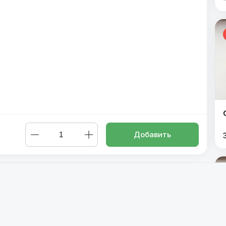
Добавить
лосось
,
Филадельфия с угрем
,
Филадельфия с креветкой
,
Фил
й Дракон
,
Черный Дракон
,
Калифорния с лососем
,
Калифорни
Бонито тунец такуан
,
Кани лосось сурими
,
Кани лосось тери