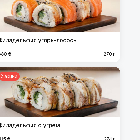
Филадельфия угорь-лосось
380 ₴
270 г
2 акции
Филадельфия с угрем
415 ₴
274 г