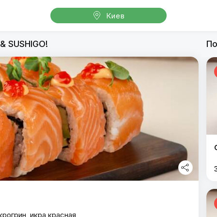
Киев
oGoPizza & SUSHIGO!
 & SUSHIGO!
По
GoGoPizza & SUSHIGO!
крогрин, икра красная