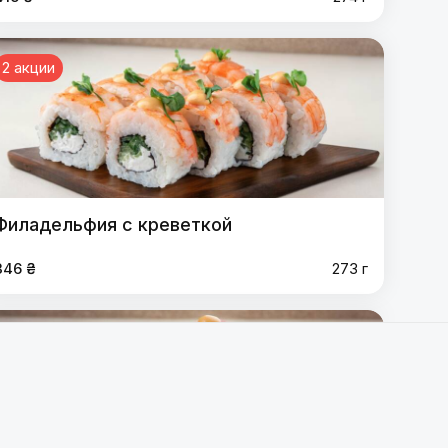
2 акции
Филадельфия с креветкой
346 ₴
273 г
2 акции
адельфия с тунцом
,
Филадельфия лосось-креветка
,
я с креветкой
,
Калифорнія с тунцом
,
Калифорния
яки
,
Кани спайси угорь