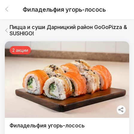
Филадельфия угорь-лосось
Пицца и суши Дарницкий район GoGoPizza &
SUSHIGO!
2 акции
Филадельфия угорь-лосось