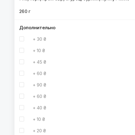
260 г
Дополнительно
+
30 ₴
+
10 ₴
+
45 ₴
+
60 ₴
+
90 ₴
+
60 ₴
+
40 ₴
+
10 ₴
+
20 ₴