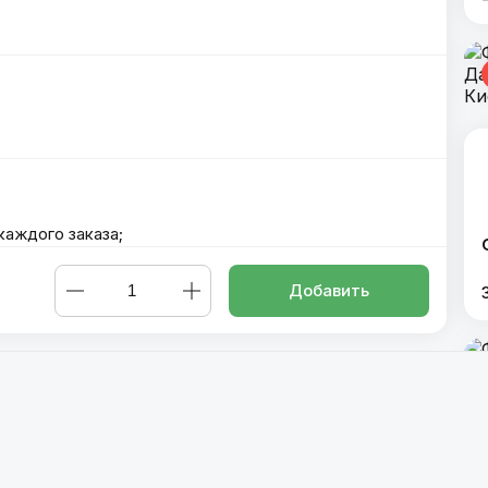
каждого заказа;
т заказа;
й покупки;
Добавить
лосось
,
Филадельфия с угрем
,
Филадельфия с креветкой
,
Фил
й Дракон
,
Красный Дракон
,
Черный Дракон
,
Калифорния с ло
унец такуан
,
Кани лосось сурими
,
Кани лосось терияки
,
Кани