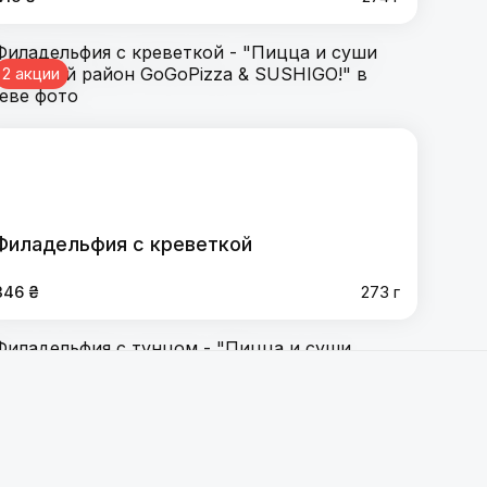
2 акции
Филадельфия с креветкой
346 ₴
273 г
2 акции
адельфия с тунцом
,
Филадельфия лосось-креветка
,
сосем
,
Калифорния с креветкой
,
Калифорнія с тунцом
,
 спайси угорь