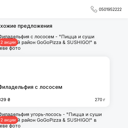
0501952222
хожие предложения
2 акции
Филадельфия с лососем
329 ₴
270 г
2 акции