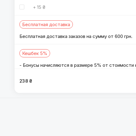
+
15 ₴
Бесплатная доставка
Бесплатная доставка заказов на сумму от 600 грн.
Кешбек 5%
- Бонусы начисляются в размере 5% от стоимости 
- Бонусы можно использовать оплатив ими до 50% о
- Срок действия бонусов 3 месяца с момента каждо
238 ₴
Роллы
:
Филадельфия с лососем
,
Филадельфия угорь-
Филадельфия лосось-тунец
,
Золотой Дракон
,
Зелены
Бонито с креветкой
,
Бонито лосось терияки
,
Бонито т