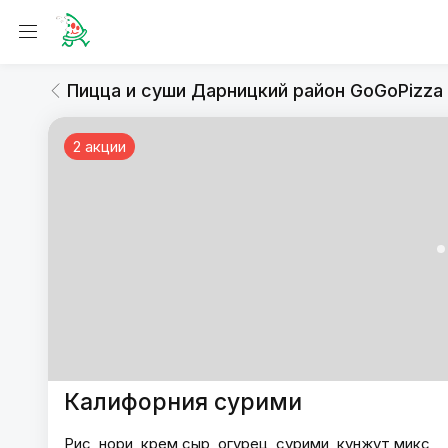
Пицца и суши Дарницкий район G
Роллы
Пицца и суши Дарницкий район GoGoPizza
2 акции
Пицца и суши Дарницкий район 
Калифорния сурими
Рис, нори, крем сыр, огурец, сурими, кунжут микс