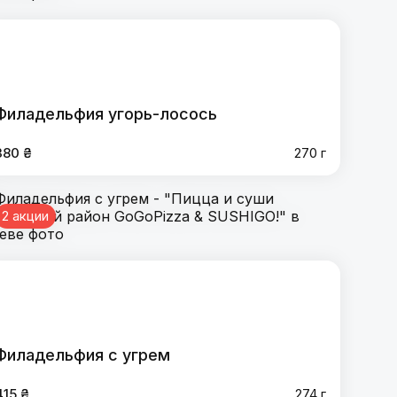
Филадельфия угорь-лосось
380 ₴
270 г
2 акции
Филадельфия с угрем
415 ₴
274 г