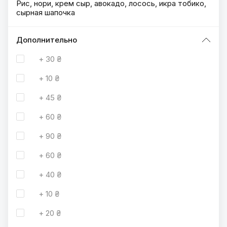
Рис, нори, крем сыр, авокадо, лосось, икра тобико,
сырная шапочка
Дополнительно
+
30 ₴
+
10 ₴
+
45 ₴
+
60 ₴
+
90 ₴
+
60 ₴
+
40 ₴
+
10 ₴
+
20 ₴