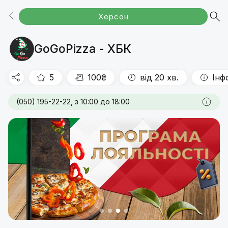
Херсон
Акції
КОМБО
Піца 30см
Піца 45см
Кальцоне
Напої
Снеки
GoGoPizza - ХБК
5
100₴
від 20 хв.
Інф
(050) 195-22-22, з 10:00 до 18:00