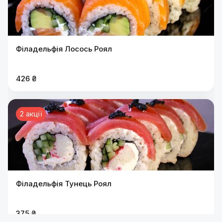
Філадельфія Лосось Роял
426 ₴
2 акції
Філадельфія Тунець Роял
375 ₴