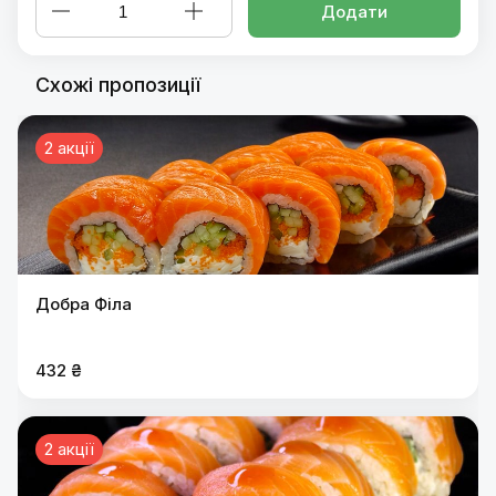
Додати
Схожі пропозиції
2 акції
Добра Філа
432 ₴
2 акції