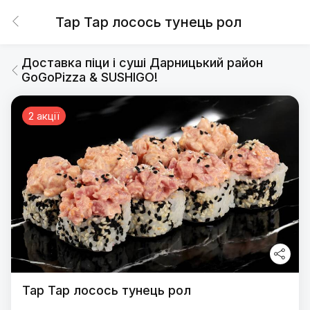
Тар Тар лосось тунець рол
Доставка піци і суші Дарницький район
GoGoPizza & SUSHIGO!
2 акції
Тар Тар лосось тунець рол