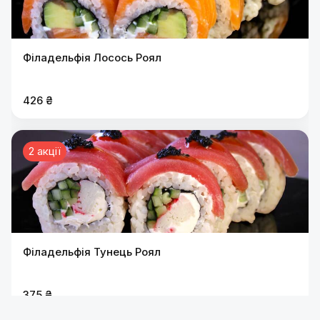
Філадельфія Лосось Роял
426 ₴
2 акції
Філадельфія Тунець Роял
375 ₴