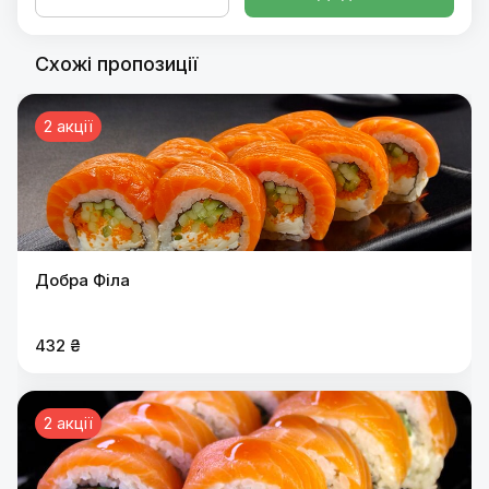
Схожі пропозиції
2 акції
Добра Філа
432 ₴
2 акції