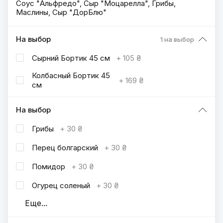
Соус "Альфредо", Сыр "Моцарелла", Грибы,
Маслины, Сыр "ДорБлю"
На выбор
1 на выбор
Сырний Бортик 45 см
+
105 ₴
Колбасный Бортик 45
+
169 ₴
cм
На выбор
Грибы
+
30 ₴
Перец болгарский
+
30 ₴
Помидор
+
30 ₴
Огурец соленый
+
30 ₴
Еще
...