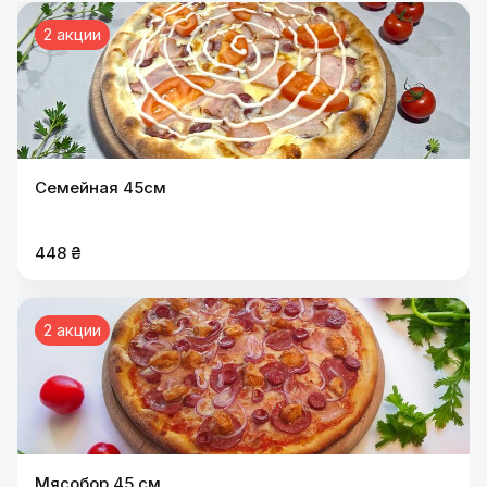
2 акции
Семейная 45см
448 ₴
2 акции
Мясобор 45 см