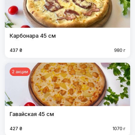
Карбонара 45 см
437 ₴
980 г
2 акции
Гавайская 45 см
427 ₴
1070 г