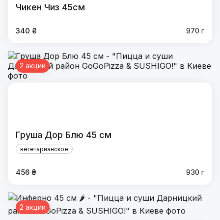
Чикен Чиз 45см
340 ₴
970 г
2 акции
Груша Дор Блю 45 см
вегетарианское
456 ₴
930 г
2 акции