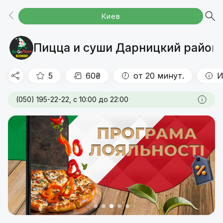
Киев
Акции
Пицца 30см
Пицца 45см
КОМБО
Сеты
Шава-ролл
Роллы
Запеченные роллы
Мини роллы
Кальцоне
Снеки
Напитки
Пицца и суши Дарницкий район 
5
60₴
от 20 минут.
И
(050) 195-22-22, с 10:00 до 22:00