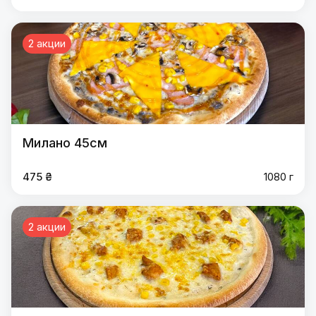
2 акции
Милано 45см
475 ₴
1080 г
2 акции