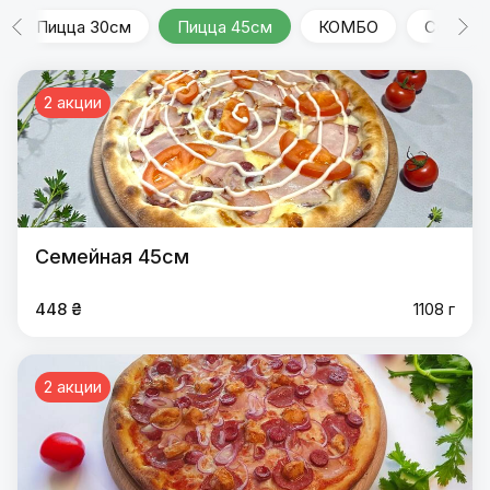
Пицца 30см
Пицца 45см
КОМБО
Сеты
2 акции
Семейная 45см
448 ₴
1108 г
2 акции