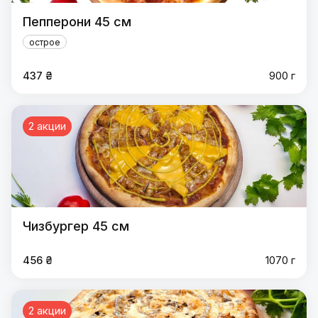
Пепперони 45 см
острое
437 ₴
900 г
2 акции
Чизбургер 45 см
456 ₴
1070 г
2 акции