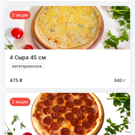
2 акции
4 Сыра 45 см
вегетарианское
475 ₴
940 г
2 акции