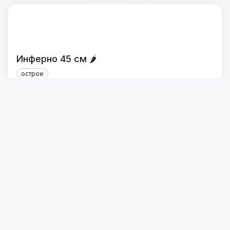
Инферно 45 см 🌶
острое
456 ₴
1020 г
2 акции
Цезар с курицей 45 см