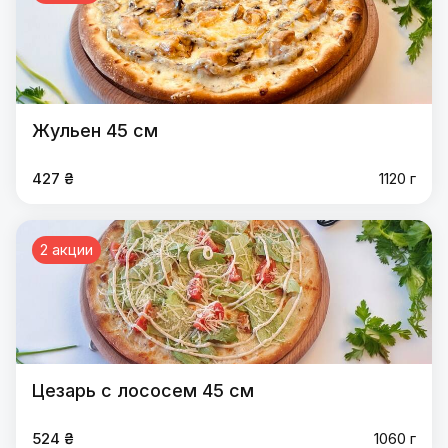
Жульен 45 см
427 ₴
1120 г
2 акции
Цезарь с лососем 45 см
524 ₴
1060 г