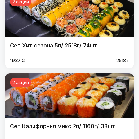
2 акции
Сет Хит сезона 5п/ 2518г/ 74шт
1987 ₴
2518 г
2 акции
Сет Калифорния микс 2п/ 1160г/ 38шт