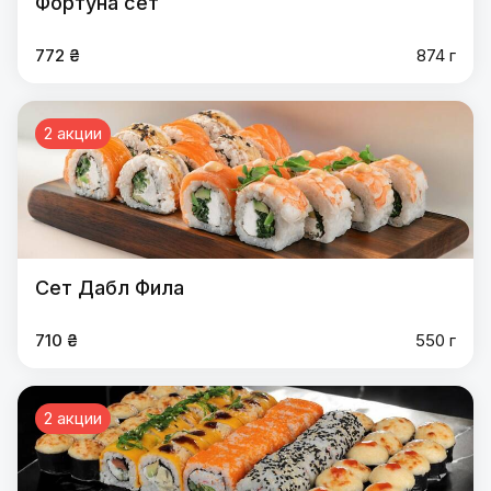
Фортуна сет
772 ₴
874 г
2 акции
Сет Дабл Фила
710 ₴
550 г
2 акции