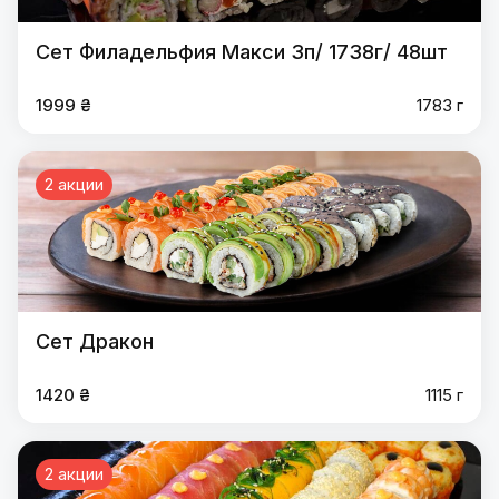
Сет Филадельфия Макси 3п/ 1738г/ 48шт
1999 ₴
1783 г
2 акции
Сет Дракон
1420 ₴
1115 г
2 акции