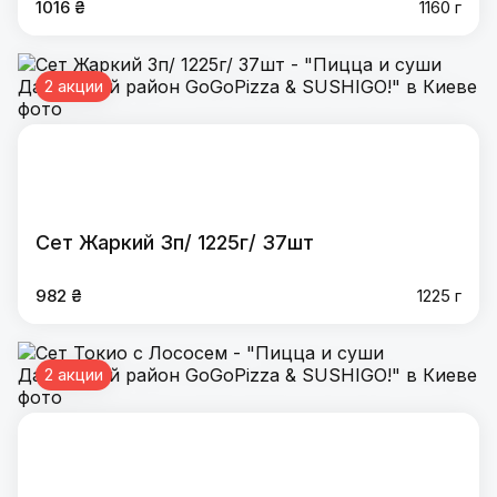
1016 ₴
1160 г
2 акции
Сет Жаркий 3п/ 1225г/ 37шт
982 ₴
1225 г
2 акции