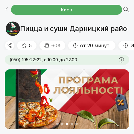
Киев
Акции
Пицца 30см
Пицца 45см
КОМБО
Сеты
Шава-ролл
Роллы
Запеченные роллы
Мини роллы
Кальцоне
Снеки
Напитки
Пицца и суши Дарницкий район 
5
60₴
от 20 минут.
И
(050) 195-22-22, с 10:00 до 22:00