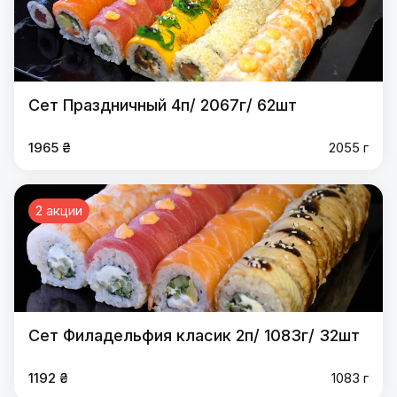
Сет Праздничный 4п/ 2067г/ 62шт
1965 ₴
2055 г
2 акции
Сет Филадельфия класик 2п/ 1083г/ 32шт
1192 ₴
1083 г