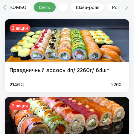
КОМБО
Сеты
Шава-ролл
Роллы
2 акции
Праздничный лосось 4п/ 2260г/ 64шт
2146 ₴
2260 г
2 акции