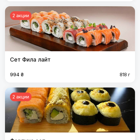
2 акции
Сет Фила лайт
994 ₴
818 г
2 акции