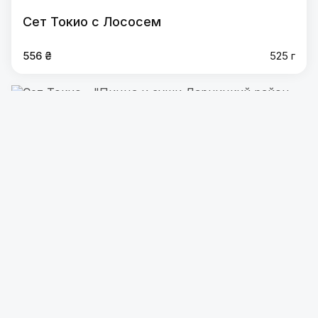
Сет Токио с Лососем
556 ₴
525 г
2 акции
Сет Токио
556 ₴
530 г
2 акции