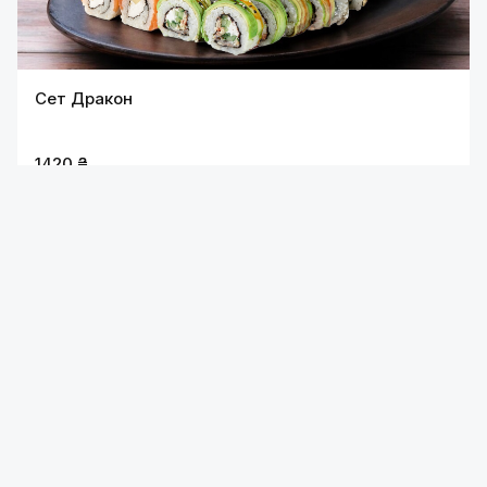
Сет Дракон
1420 ₴
2 акции
Сет Праздничный 4п/ 2067г/ 62шт
1965 ₴