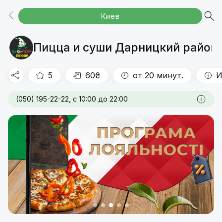
Киев
Акции
Пицца 30см
Пицца 45см
КОМБО
Сеты
Шава-ролл
Роллы
Запеченные роллы
Мини роллы
Кальцоне
Снеки
Напитки
Пицца и суши Дарницкий район 
5
60₴
от 20 минут.
И
(050) 195-22-22, с 10:00 до 22:00