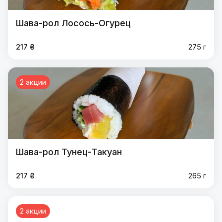
Шава-рол Лосось-Огурец
217 ₴
275 г
2 акции
Шава-рол Тунец-Такуан
217 ₴
265 г
2 акции