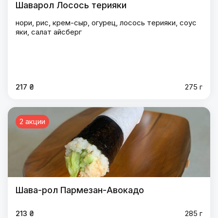
Шаварол Лосось терияки
нори, рис, крем-сыр, огурец, лосось терияки, соус
яки, салат айсберг
217 ₴
275 г
2 акции
Шава-рол Пармезан-Авокадо
213 ₴
285 г