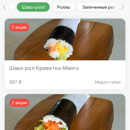
Шава-ролл
Роллы
Запеченные роллы
2 акции
Шава-рол Креветка-Манго
207 ₴
Недоступно
2 акции