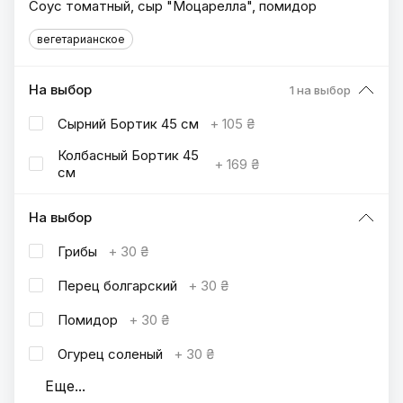
Соус томатный, сыр "Моцарелла", помидор
вегетарианское
На выбор
1 на выбор
Сырний Бортик 45 см
+
105 ₴
Колбасный Бортик 45
+
169 ₴
cм
На выбор
Грибы
+
30 ₴
Перец болгарский
+
30 ₴
Помидор
+
30 ₴
Огурец соленый
+
30 ₴
Еще
...