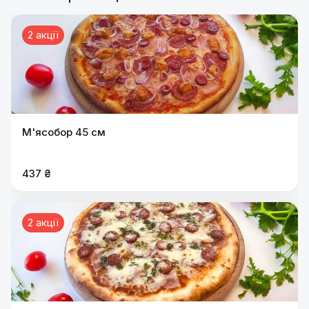
2 акції
М'ясобор 45 см
437 ₴
2 акції