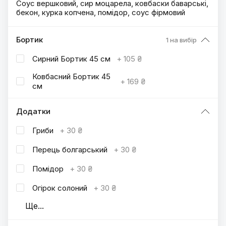
Соус вершковий, сир моцарела, ковбаски баварські,
бекон, курка копчена, помідор, соус фірмовий
Бортик
1 на вибір
Сирний Бортик 45 см
+
105 ₴
Ковбасний Бортик 45
+
169 ₴
см
Додатки
Гриби
+
30 ₴
Перець болгарський
+
30 ₴
Помідор
+
30 ₴
Огірок солоний
+
30 ₴
Ще
...