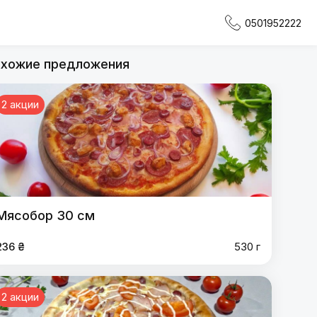
0501952222
хожие предложения
2 акции
Мясобор 30 см
236 ₴
530 г
2 акции