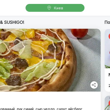
Киев
oGoPizza & SUSHIGO!
 & SUSHIGO!
По
GoGoPizza & SUSHIGO!
ванный, лук синий, сыр чеддр, салат айсберг,