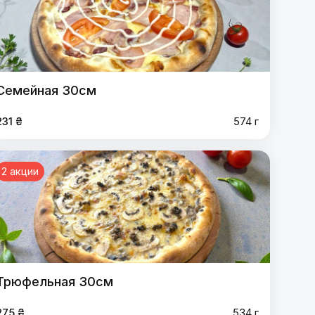
Семейная 30см
231 ₴
574 г
2 акции
Трюфельная 30см
275 ₴
534 г