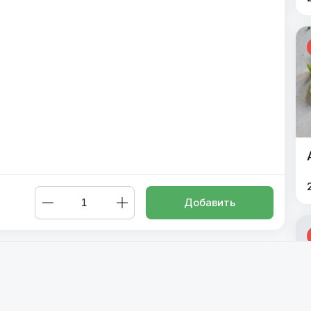
Добавить
ная 30см
,
Альфредо 30см
,
Карбонара 30 см
,
4 Сыра 30 см
,
Ч
 Блю 30 см
,
Сырный цыпленок 30 см
,
Цезарь с курицей 30 см
ра 30 см
,
Франческа 30 см
,
Техас 30 см
,
,
Панчетта 30 см
,
М