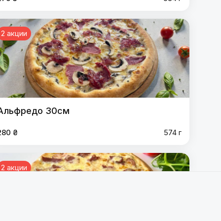
2 акции
Альфредо 30см
280 ₴
574 г
2 акции
икен Чиз 30см
,
4 Мяса 30 см
,
Жульен 30 см
,
,
Милано 30см
,
Инферно 30 см 🌶
,
Греческая 30 см
,
аргарита 30 см
,
Балыковая 30 см
,
Шинка Сыр Грибы